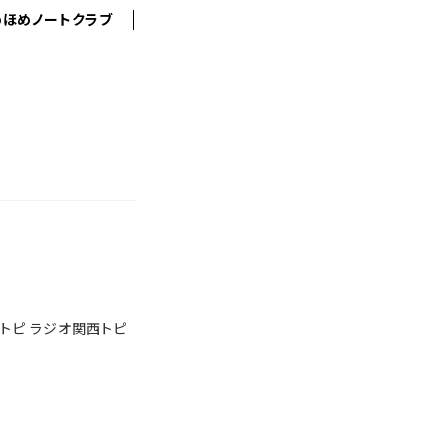
めほめノートクラブ
トピ ラジオ関西トピ