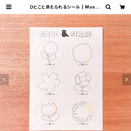
ひとこと添えられるシール | Musub
u（結ぶ） | GOOD&SHARE