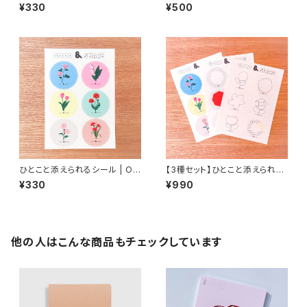
gomu（和む）
ト
¥330
¥500
ひとこと添えられるシール | Om
【3種セット】ひとこと添えられる
ou（想う）
シール
¥330
¥990
他の人はこんな商品もチェックしています