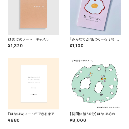
ほめほめノート｜キャメル
『みんなでZINEつくーる 2号 思
い出のごはん』
¥1,320
¥1,100
『ほめほめノートができるまでの
【初回体験60分】ほめほめのレ
お話｜おまもりみたいなノート
ッスン。
¥880
¥8,000
にしたかった』